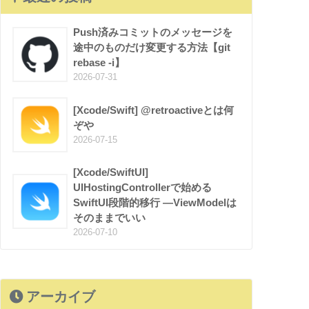
Push済みコミットのメッセージを
途中のものだけ変更する方法【git
rebase -i】
2026-07-31
[Xcode/Swift] @retroactiveとは何
ぞや
2026-07-15
[Xcode/SwiftUI]
UIHostingControllerで始める
SwiftUI段階的移行 —ViewModelは
そのままでいい
2026-07-10
アーカイブ