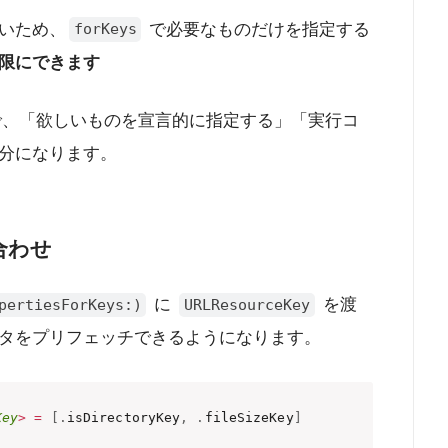
いため、
で必要なものだけを指定する
forKeys
限にできます
る思想で、「欲しいものを宣言的に指定する」「実行コ
分になります。
み合わせ
に
を渡
pertiesForKeys:)
URLResourceKey
タをプリフェッチできるようになります。
Key
>
=
[
.
isDirectoryKey
,
.
fileSizeKey
]