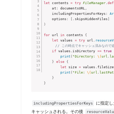
let
 contents 
=
try
FileManager
.
def
    at
:
 documentsURL
,
    includingPropertiesForKeys
:
Ar
    options
:
[
.
skipsHiddenFiles
]
)
for
 url 
in
 contents 
{
let
 values 
=
try
 url
.
resourceV
// この時点でキャッシュ済みなので
if
 values
.
isDirectory 
==
true
print
(
"Directory: 
\(
url
.
la
}
else
{
let
 size 
=
 values
.
fileSize
print
(
"File: 
\(
url
.
lastPat
}
}
に指定し
includingPropertiesForKeys
キャッシュされる。その後
resourceValu