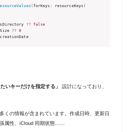
esourceValues
(
forKeys
:
 resourceKeys
)
sDirectory 
?
?
false
Size 
?
?
0
creationDate
したいキーだけを指定する」
設計になっており、
多くの情報が含まれています。作成日時、更新日
性、iCloud 同期状態……