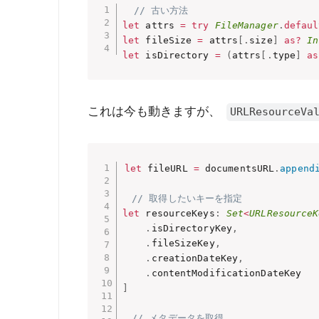
// 古い方法
let
 attrs 
=
try
FileManager
.
defaul
let
 fileSize 
=
 attrs
[
.
size
]
as
?
In
let
 isDirectory 
=
(
attrs
[
.
type
]
as
これは今も動きますが、
URLResourceVa
let
 fileURL 
=
 documentsURL
.
append
// 取得したいキーを指定
let
 resourceKeys
:
Set
<
URLResourceK
.
isDirectoryKey
,
.
fileSizeKey
,
.
creationDateKey
,
.
]
// メタデータを取得