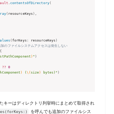
ault
.
contentsOfDirectory
(
ray
(
resourceKeys
)
,
alues
(
forKeys
:
 resourceKeys
)
追加のファイルシステムアクセスは発生しない
{
stPathComponent
)
"
)
 
?
?
0
hComponent
)
 (
\(
size
)
 bytes)"
)
たキーはディレクトリ列挙時にまとめて取得され
を呼んでも追加のファイルシス
es(forKeys:)