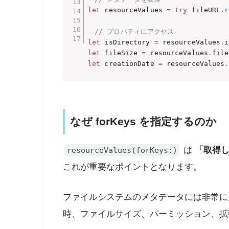
let
 resourceValues 
=
try
 fileURL
.
r
// プロパティにアクセス
let
 isDirectory 
=
 resourceValues
.
i
let
 fileSize 
=
 resourceValues
.
file
let
 creationDate 
=
 resourceValues
.
なぜ forKeys を指定するのか
は
「取得
resourceValues(forKeys:)
これが重要なポイントとなります。
ファイルシステムのメタデータには非常に
時、ファイルサイズ、パーミッション、拡張属