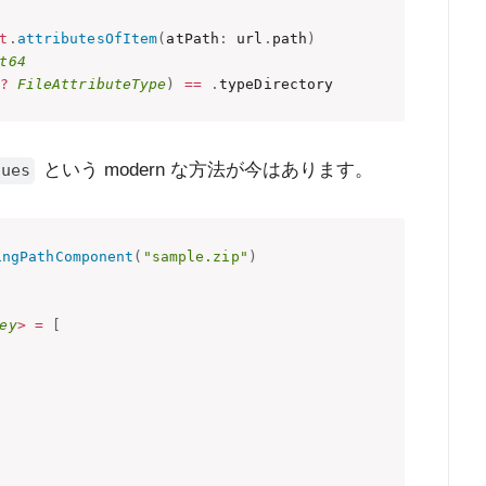
t
.
attributesOfItem
(
atPath
:
 url
.
path
)
t64
?
FileAttributeType
)
==
.
typeDirectory
という modern な方法が今はあります。
lues
ingPathComponent
(
"sample.zip"
)
ey
>
=
[