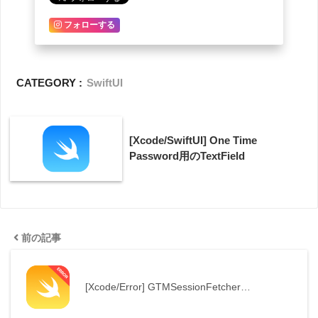
フォローする
CATEGORY :
SwiftUI
[Xcode/SwiftUI] One Time
Password用のTextField
前の記事
[Xcode/Error] GTMSessionFetcher…