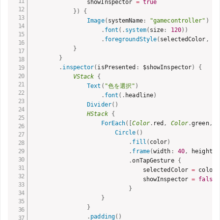
                showInspector 
=
true
}
)
{
Image
(
systemName
:
"gamecontroller"
)
.
font
(
.
system
(
size
:
120
)
)
.
foregroundStyle
(
selectedColor
,
.
b
}
}
.
inspector
(
isPresented
:
 $showInspector
)
{
VStack
{
Text
(
"色を選択"
)
.
font
(
.
headline
)
Divider
(
)
HStack
{
ForEach
(
[
Color
.
red
,
Color
.
green
,
C
Circle
(
)
.
fill
(
color
)
.
frame
(
width
:
40
,
 height
:
.
onTapGesture 
{
                                selectedColor 
=
 color

                                showInspector 
=
false
}
}
}
.
padding
(
)