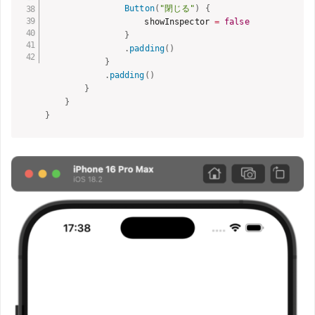
Button
(
"閉じる"
)
{
                    showInspector 
=
false
}
.
padding
(
)
}
.
padding
(
)
}
}
}