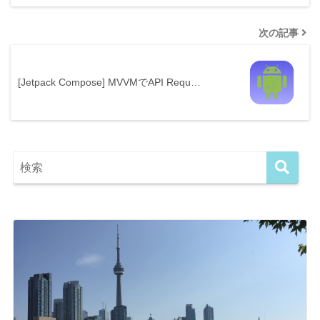
次の記事
[Jetpack Compose] MVVMでAPI Requ…