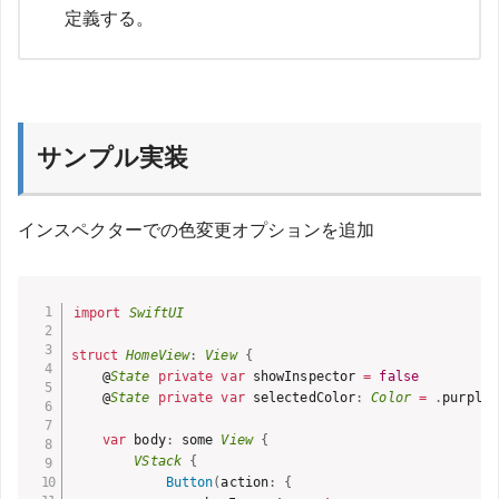
定義する。
サンプル実装
インスペクターでの色変更オプションを追加
import
SwiftUI
struct
HomeView
:
View
{
    @
State
private
var
 showInspector 
=
false
    @
State
private
var
 selectedColor
:
Color
=
.
purple

var
 body
:
 some 
View
{
VStack
{
Button
(
action
:
{