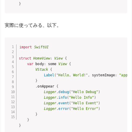
}
実際に使ってみる、以下。
import
SwiftUI
struct
HomeView
:
View
{
var
 body
:
 some 
View
{
VStack
{
Label
(
"Hello, World!"
,
 systemImage
:
"apple
}
.
onAppear 
{
Logger
.
debug
(
"Hello Debug"
)
Logger
.
info
(
"Hello Info"
)
Logger
.
event
(
"Hello Event"
)
Logger
.
error
(
"Hello Error"
)
}
}
}