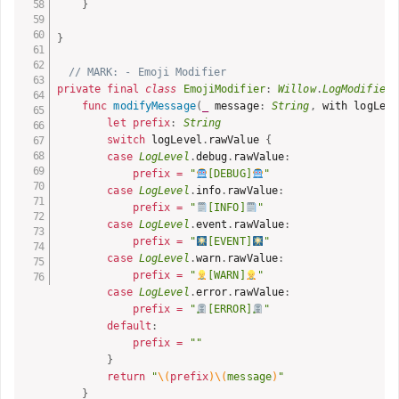
}
}
// MARK: - Emoji Modifier
private
final
class
EmojiModifier
:
Willow
.
LogModifier
func
modifyMessage
(
_
 message
:
String
,
 with logLeve
let
prefix
:
String
switch
 logLevel
.
rawValue 
{
case
LogLevel
.
debug
.
rawValue
:
prefix
=
"
[DEBUG]
"
case
LogLevel
.
info
.
rawValue
:
prefix
=
"
[INFO]
"
case
LogLevel
.
event
.
rawValue
:
prefix
=
"
[EVENT]
"
case
LogLevel
.
warn
.
rawValue
:
prefix
=
"
[WARN]
"
case
LogLevel
.
error
.
rawValue
:
prefix
=
"
[ERROR]
"
default
:
prefix
=
""
}
return
"
\(
prefix
)
\(
message
)
"
}