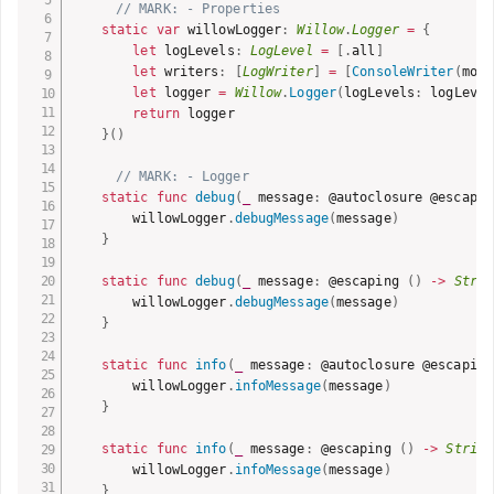
// MARK: - Properties
static
var
 willowLogger
:
Willow
.
Logger
=
{
let
 logLevels
:
LogLevel
=
[
.
all
]
let
 writers
:
[
LogWriter
]
=
[
ConsoleWriter
(
modi
let
 logger 
=
Willow
.
Logger
(
logLevels
:
 logLevel
return
 logger

}
(
)
// MARK: - Logger
static
func
debug
(
_
 message
:
 @autoclosure @escapin
        willowLogger
.
debugMessage
(
message
)
}
static
func
debug
(
_
 message
:
 @escaping 
(
)
-
>
Strin
        willowLogger
.
debugMessage
(
message
)
}
static
func
info
(
_
 message
:
 @autoclosure @escaping
        willowLogger
.
infoMessage
(
message
)
}
static
func
info
(
_
 message
:
 @escaping 
(
)
-
>
String
        willowLogger
.
infoMessage
(
message
)
}