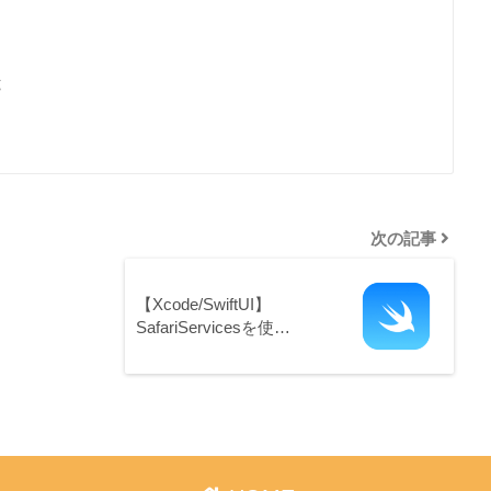
と
次の記事
【Xcode/SwiftUI】
SafariServicesを使…
Action
)
{
adBack
.
swiftUIImage

h
:
.
infinity
,
 maxHeight
:
.
infinity
)
ht
:
40
)