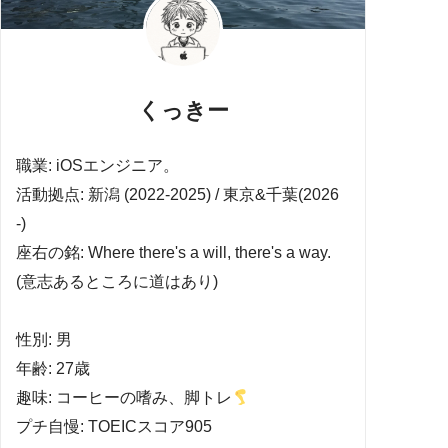
くっきー
職業: iOSエンジニア。
活動拠点: 新潟 (2022-2025) / 東京&千葉(2026
-)
座右の銘: Where there's a will, there's a way.
(意志あるところに道はあり)
性別: 男
年齢: 27歳
趣味: コーヒーの嗜み、脚トレ
プチ自慢: TOEICスコア905