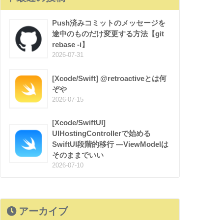
Push済みコミットのメッセージを
途中のものだけ変更する方法【git
rebase -i】
2026-07-31
[Xcode/Swift] @retroactiveとは何
ぞや
2026-07-15
[Xcode/SwiftUI]
UIHostingControllerで始める
SwiftUI段階的移行 —ViewModelは
そのままでいい
2026-07-10
アーカイブ