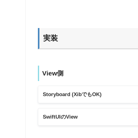
実装
View側
Storyboard (XibでもOK)
SwiftUIのView