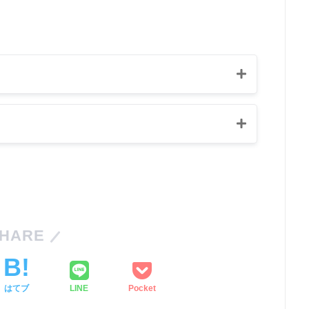
ntroller
{
wSwiftUIViewButton
:
UIButton
!
iew
>
:
UIHostingController
<
T
>
{
HARE
iew
)
はてブ
LINE
Pocket
ear
