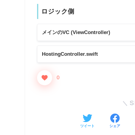
ロジック側
メインのVC (ViewController)
HostingController.swift
import
UIKit
class
HomeViewController
:
UIViewCo
0
import
UIKit
// MARK: - Properties
import
SwiftUI
@IBOutlet
private
weak
var
 sho
final
class
HostingController
<
T
:
V
S
// MARK: - View Life Cycle
override
func
viewDidLoad
(
)
{
// MARK: - Initialize
super
.
viewDidLoad
(
)
override
init
(
rootView
:
 T
)
{
}
super
.
init
(
rootView
:
 rootV
ツイート
シェア
        view
.
backgroundColor 
=
.
cl