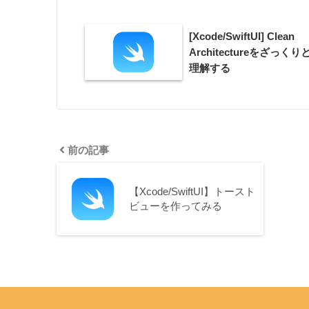
.
padding
(
12
)
.
background
(
[Xcode/SwiftUI] Clean
Color
.
black

Architectureをざっくり
.
opacity
(
0.5
)
理解する
.
ignoresSafeArea
(
)
)
.
onTapGesture 
{
dismissAction
(
)
}
}
前の記事
var
 closeButton
:
 some 
View
{
HStack
{
【Xcode/SwiftUI】トースト
Spacer
(
)
ビューを作ってみる
Button
(
action
:
 dismiss
Asset
.
Assets
.
imgHe
.
resizable
(
)
.
frame
(
maxWidt
}
.
frame
(
width
:
40
,
 heig
.
padding
(
2
)