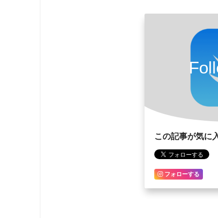
@IBAction
func
showSwiftUIView
}
let
 view 
=
SampleSwiftUIVi
            dismissAction
:
{
[
weak
    @
available
(
*
,
 unavailable
)
self
?
.
dismiss
(
anim
required
init
?
(
coder
:
NSCoder
)
}
fatalError
(
"init(coder:) h
)
}
Fol
let
 hostingController 
=
Ho
}
        hostingController
.
modalPre
        hostingController
.
modalTra
self
.
present
(
hostingContro
}
import
SwiftUI
}
struct
SampleSwiftUIView
:
View
{
この記事が気に
    @
State
var
 dismissAction
:
(
(
)
var
 body
:
 some 
View
{
VStack
{
フォローする
            closeButton

            sampleView

}
.
frame
(
maxWidth
:
.
infinity