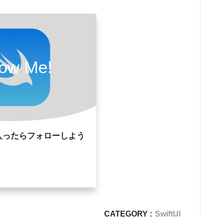
(
_
 sender
:
Any
)
{
ew
(
self
]
in
ated
:
true
)
{
as not been implemented"
)
low Me!
stingController
(
rootView
:
 view
)
sentationStyle 
=
.
overFullScreen

nsitionStyle 
=
.
crossDissolve

ller
,
 animated
:
true
)
入ったらフォローしよう
-
>
Void
)
CATEGORY :
SwiftUI
,
 maxHeight
:
.
infinity
,
 alignment
:
.
top
)