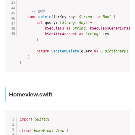
// 削除
func
delete
(
forKey key
:
String
)
-
>
Bool
{
let
 query
:
[
String
:
Any
]
=
[
kSecClass
as
String
:
kSecClassGenericPassw
kSecAttrAccount
as
String
:
 key

]
return
SecItemDelete
(
query 
as
CFDictionary
)
==
}
}
Homeview.swift
import
SwiftUI
struct
HomeView
:
View
{