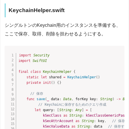
KeychainHelper.swift
シングルトンのKeychain用のインスタンスを準備する、
ここで保存、取得、削除を担わせるようにする。
import
Security
import
SwiftUI
final
class
KeychainHelper
{
static
let
 shared 
=
KeychainHelper
(
)
private
init
(
)
{
}
// 保存
func
save
(
_
 data
:
Data
,
 forKey key
:
String
)
-
>
Boo
// Keychainに保存するためのクエリ作成
let
 query
:
[
String
:
Any
]
=
[
kSecClass
as
String
:
kSecClassGenericPassw
kSecAttrAccount
as
String
:
 key
,
// 保存
kSecValueData
as
String
:
 data 
// 保存す