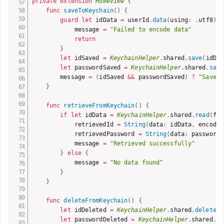
private
extension
HomeView
{
func
saveToKeychain
(
)
{
guard
let
 idData 
=
 userId
.
data
(
using
:
.
utf8
)
,
            message 
=
"Failed to encode data"
return
}
let
 idSaved 
=
KeychainHelper
.
shared
.
save
(
idDat
let
 passwordSaved 
=
KeychainHelper
.
shared
.
save
        message 
=
(
idSaved 
&&
 passwordSaved
)
?
"Saved 
}
func
retrieveFromKeychain
(
)
{
if
let
 idData 
=
KeychainHelper
.
shared
.
read
(
for
            retrievedId 
=
String
(
data
:
 idData
,
 encodin
            retrievedPassword 
=
String
(
data
:
 passwordD
            message 
=
"Retrieved successfully"
}
else
{
            message 
=
"No data found"
}
}
func
deleteFromKeychain
(
)
{
let
 idDeleted 
=
KeychainHelper
.
shared
.
delete
(
f
let
 passwordDeleted 
=
KeychainHelper
.
shared
.
de