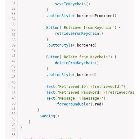
saveToKeychain
(
)
}
.
buttonStyle
(
.
borderedProminent
)
Button
(
"Retrieve from Keychain"
)
{
retrieveFromKeychain
(
)
}
.
buttonStyle
(
.
bordered
)
Button
(
"Delete from Keychain"
)
{
deleteFromKeychain
(
)
}
.
buttonStyle
(
.
bordered
)
Text
(
"Retrieved ID: 
\(
retrievedId
)
"
)
Text
(
"Retrieved Password: 
\(
retrievedPassw
Text
(
"Message: 
\(
message
)
"
)
.
foregroundColor
(
.
red
)
}
.
padding
(
)
}
}