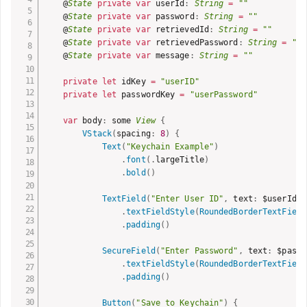
    @
State
private
var
 userId
:
String
=
""
    @
State
private
var
 password
:
String
=
""
    @
State
private
var
 retrievedId
:
String
=
""
    @
State
private
var
 retrievedPassword
:
String
=
""
    @
State
private
var
 message
:
String
=
""
private
let
 idKey 
=
"userID"
private
let
 passwordKey 
=
"userPassword"
var
 body
:
 some 
View
{
VStack
(
spacing
:
8
)
{
Text
(
"Keychain Example"
)
.
font
(
.
largeTitle
)
.
bold
(
)
TextField
(
"Enter User ID"
,
 text
:
 $userId
)
.
textFieldStyle
(
RoundedBorderTextField
.
padding
(
)
SecureField
(
"Enter Password"
,
 text
:
 $passw
.
textFieldStyle
(
RoundedBorderTextField
.
padding
(
)
Button
(
"Save to Keychain"
)
{