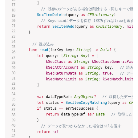
]
// 既存のデータがある場合は削除する（同じキーで新
SecItemDelete
(
query 
as
CFDictionary
)
// Keychainにデータを保存 (成功すればtrueを返す)
return
SecItemAdd
(
query 
as
CFDictionary
,
nil
)
}
// 読み込み
func
read
(
forKey key
:
String
)
-
>
Data
?
{
let
 query
:
[
String
:
Any
]
=
[
kSecClass
as
String
:
kSecClassGenericPassw
kSecAttrAccount
as
String
:
 key
,
// 読み
kSecReturnData
as
String
:
true
,
// デー
kSecMatchLimit
as
String
:
kSecMatchLimitOn
]
var
 dataTypeRef
:
AnyObject
?
// 取得したデータ
let
 status 
=
SecItemCopyMatching
(
query 
as
CFDi
if
 status 
==
 errSecSuccess 
{
return
 dataTypeRef 
as
?
Data
// 取得した
}
// データが見つからなかった場合はnilを返す
return
nil
}