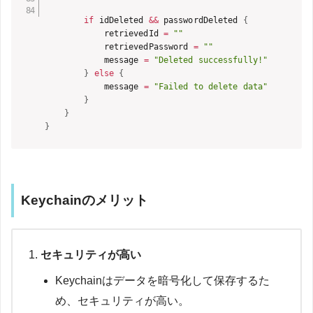
if
 idDeleted 
&&
 passwordDeleted 
{
            retrievedId 
=
""
            retrievedPassword 
=
""
            message 
=
"Deleted successfully!"
}
else
{
            message 
=
"Failed to delete data"
}
}
}
Keychainのメリット
セキュリティが高い
Keychainはデータを暗号化して保存するた
め、セキュリティが高い。