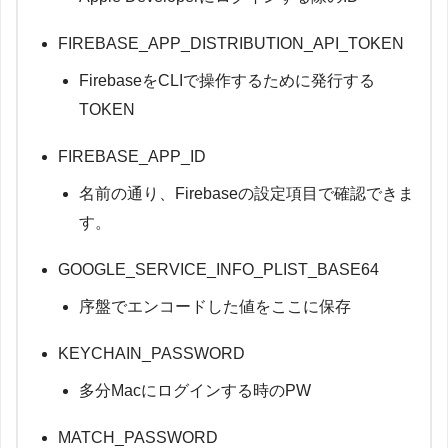
      run
:
|
gym
(
        mkdir 
-
p 
<
#
GoogleService
-
Info
.
plistを格納するパ
      scheme
:
"<#スキーム名#>"
,
FIREBASE_APP_DISTRIBUTION_API_TOKEN
        echo 
"$GOOGLE_SERVICE_INFO_PLIST_BASE64"
|
 bas
      verbose
:
true
      env
:
)
FirebaseをCLIで操作するために発行する
GOOGLE_SERVICE_INFO_PLIST_BASE64
:
 $
{
{
 secrets
.
TOKEN
    # 
Firebase
App
Distribution
にビルドをアップロード

-
 name
:
Decrypt
 and 
Import
.
p12 
Certificate
    # appは
Firebase
アプリ
ID
を指定（環境変数
FIREBASE_APP_I
      run
:
|
    # release_notesでリリースノートを指定

FIREBASE_APP_ID
        echo 
"$P12_BASE64"
|
 base64 
--
decode 
>
 certifi
    # firebase_cli_tokenは
Firebase
CLI
用のトークン（環境変
        security create
-
keychain 
-
p 
""
 build
.
keychain

firebase_app_distribution
(
名前の通り、Firebaseの設定項目で確認できま
        security list
-
keychains 
-
s build
.
keychain

      app
:
ENV
[
"FIREBASE_APP_ID"
]
,
  # 環境変数
FIREBASE_
す。
        security unlock
-
keychain 
-
p 
""
 build
.
keychain

      release_notes
:
"Beta Release: #{version_number} 
        security 
import
.
/
certificate
.
p12 
-
k build
.
key
      firebase_cli_token
:
ENV
[
"FIREBASE_APP_DISTRIBUTI
        security 
set
-
key
-
partition
-
list 
-
S apple
-
tool
:
)
GOOGLE_SERVICE_INFO_PLIST_BASE64
      env
:
  end

P12_BASE64
:
 $
{
{
 secrets
.
P12_BASE64
}
}
  # 
Base6
end
序盤でエンコードした値をここに保存
P12_PASSWORD
:
 $
{
{
 secrets
.
MATCH_PASSWORD
}
}
  #
KEYCHAIN_PASSWORD
-
 name
:
Set
 up 
Fastlane
      run
:
 bundle exec fastlane match adhoc 
--
readonly
多分Macにログインする時のPW
      env
:
MATCH_PASSWORD
:
 $
{
{
 secrets
.
MATCH_PASSWORD
}
}
 
MATCH_PASSWORD