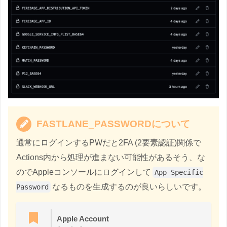
SLACK_COLOR
:
 good

SLACK_MESSAGE
:
"ビルドが正常にFirebase App Dist
-
 name
:
Slack
Notification
 on 
Failure
if
:
 $
{
{
 needs
.
build
.
result 
==
'failure'
}
}
      uses
:
 rtCamp
/
action
-
slack
-
notify@v2

      env
:
SLACK_WEBHOOK
:
 $
{
{
 secrets
.
SLACK_WEBHOOK_URL
}
SLACK_TITLE
:
"Deploy / Failure"
SLACK_COLOR
:
 danger

SLACK_MESSAGE
:
"ビルドのFirebase App Distrib
FASTLANE_PASSWORDについて
通常にログインするPWだと2FA (2要素認証)関係で
Actions内から処理が進まない可能性があるそう、な
のでAppleコンソールにログインして
App Specific
なるものを生成するのが良いらしいです。
Password
Apple Account