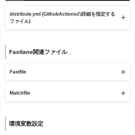
distribute.yml (GithubActionsの詳細を指定する
ファイル)
Fastlane関連ファイル
Fastfile
name
:
Distribute
IPA
 to 
Firebase
App
Distribution
on
:
  push
:
Matchfile
    branches
:
default_platform
(
:
ios
)
-
 develop  # developブランチへのpush時にジョブをトリ
# iOSプラットフォームの設定

jobs
:
platform 
:
ios 
do
# 
Matchfile
  build
:
  # 
'Upload to Firebase'
という処理の説明

環境変数設定
    runs
-
on
:
 macos
-
latest

  desc 
"Upload to Firebase"