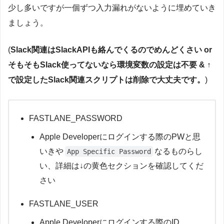
storage_mode
(
"git"
)
    steps
:
  # distributeという名前のlane（処理のまとまり）を定義

少し多いですが一個ずつ入力漏れがないように埋めていき
-
 name
:
Checkout
 repository

  lane 
:
distribute 
do
      uses
:
 actions
/
checkout@v2  # リポジトリのソースコ
ましょう。
type
(
"adhoc"
)
 # 証明書のタイプ
:
 appstore
,
 adhoc
,
 enterpr
    # 
'match'
を使って証明書やプロビジョニングプロファイルを取得
-
 name
:
Set
 up 
Ruby
    # type
:
"adhoc"
 は
AdHoc
配布用の証明書・プロファイルを使
(
Slack関連はSlackAPIも絡んでくるのでめんどくさい or
# 証明書管理用の
Git
リポジトリ
URL
      uses
:
 ruby
/
setup
-
ruby@v1

    # readonly
:
true
 は読み取り専用で既存の証明書・プロファイ
git_url
(
"<#URL#>"
)
      with
:
match
(
そもそもSlack使ってないなら環境変数の設定は不要 & ↑
        ruby
-
version
:
'3.2'
  # 
FastlaneとCocoaPodsに必
      type
:
"adhoc"
,
で設定したSlack関連スクリプトは削除で大丈夫です。
)
      readonly
:
true
git_branch
(
"master"
)
-
 name
:
Cache
CocoaPods
)
      uses
:
 actions
/
cache@v2

# 
Apple
Developer
 アカウントに対応するチーム
ID
(
Developer
      with
:
    # ビルド番号を自動的に
1
つ増やす

team_id
(
"<#TEAMID#>"
)
        path
:
Pods
  # インストールされた
CocoaPods
依存関係を
FASTLANE_PASSWORD
    increment_build_number

        key
:
 $
{
{
 runner
.
os 
}
}
-
pods
-
$
{
{
hashFiles
(
'Podf
# この
Match
設定に対するアプリのバンドル
ID
        restore
-
keys
:
|
Apple Developerにログインする際のPWと思
    # 
Info
.
plistからバージョン番号を取得

app_identifier
(
[
"<#アプリのBundle Identifier#>"
]
)
          $
{
{
 runner
.
os 
}
}
-
pods
-
  # メインキーが見つから
    # 
CFBundleShortVersionString
キーの値（バージョン番号）
いきや
なるものらし
App Specific Password
    version_number 
=
get_info_plist_value
(
path
:
"<#In
# 
Git
-
 name
:
Install
CocoaPods
い、詳細は↓の黄色セクションを確認してくだ
git_full_name
(
"<#Githubユーザ名#>"
)
      run
:
|
    # 現在のビルド番号を取得

さい
git_user_email
(
"<#メールアドレス#>"
)
        gem install bundler

    build_number 
=
 get_build_number

        bundle install

        pod install

FASTLANE_USER
    # gymを使ってアプリをビルド

force_for_new_devices
(
true
)
    # schemeは
Xcode
プロジェクト内のスキームを指定

-
 name
:
Decrypt
GoogleService
-
Info
.
plist

Apple Developerにログインする際のID
    # verbose
:
true
 は詳細なログを表示する設定
