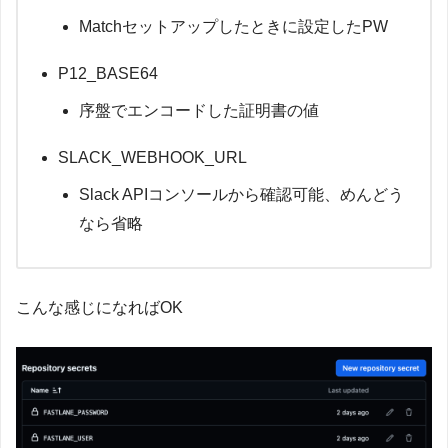
-
 name
:
Enable
Parallel
Code
Signing
      run
:
|
Matchセットアップしたときに設定したPW
        defaults write com
.
apple
.
dt
.
Xcode
IDEBuildOper
P12_BASE64
-
 name
:
Build
 and distribute to 
Firebase
App
Distr
      run
:
 bundle exec fastlane distribute  # 
Fastla
序盤でエンコードした証明書の値
      env
:
FIREBASE_APP_ID
:
 $
{
{
 secrets
.
FIREBASE_APP_ID
}
FIREBASE_APP_DISTRIBUTION_API_TOKEN
:
 $
{
{
 secre
SLACK_WEBHOOK_URL
MATCH_PASSWORD
:
 $
{
{
 secrets
.
MATCH_PASSWORD
}
}
 
FASTLANE_USER
:
 $
{
{
 secrets
.
FASTLANE_USER
}
}
  #
Slack APIコンソールから確認可能、めんどう
FASTLANE_PASSWORD
:
 $
{
{
 secrets
.
FASTLANE_PASSWO
なら省略
  notify
:
    runs
-
on
:
 ubuntu
-
latest  # 
Slack通知はUbuntu
ランナーを
    needs
:
 build  # buildジョブの成功
/
失敗に依存

こんな感じになればOK
if
:
always
(
)
    steps
:
-
 name
:
Slack
Notification
 on 
Success
if
:
 $
{
{
 needs
.
build
.
result 
==
'success'
}
}
      uses
:
 rtCamp
/
action
-
slack
-
notify@v2

      env
:
SLACK_WEBHOOK
:
 $
{
{
 secrets
.
SLACK_WEBHOOK_URL
}
SLACK_TITLE
:
"Deploy / Success"