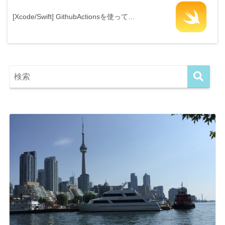
[Xcode/Swift] GithubActionsを使って…