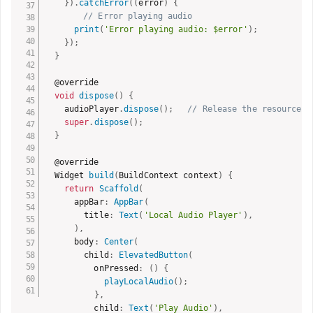
}
)
.
catchError
(
(
error
)
{
// Error playing audio
print
(
'Error playing audio: $error'
)
;
}
)
;
}
  @override

void
dispose
(
)
{
    audioPlayer
.
dispose
(
)
;
// Release the resources 
super
.
dispose
(
)
;
}
  @override

  Widget 
build
(
BuildContext context
)
{
return
Scaffold
(
      appBar
:
AppBar
(
        title
:
Text
(
'Local Audio Player'
)
,
)
,
      body
:
Center
(
        child
:
ElevatedButton
(
          onPressed
:
(
)
{
playLocalAudio
(
)
;
}
,
          child
:
Text
(
'Play Audio'
)
,