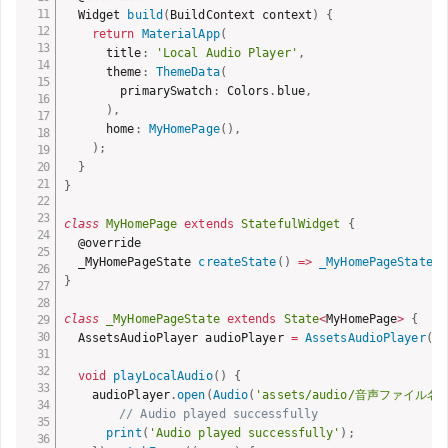
  Widget 
build
(
BuildContext context
)
{
return
MaterialApp
(
      title
:
'Local Audio Player'
,
      theme
:
ThemeData
(
        primarySwatch
:
 Colors
.
blue
,
)
,
      home
:
MyHomePage
(
)
,
)
;
}
}
class
MyHomePage
extends
StatefulWidget
{
  @override

  _MyHomePageState 
createState
(
)
=>
_MyHomePageState
(
)
}
class
_MyHomePageState
extends
State
<
MyHomePage
>
{
  AssetsAudioPlayer audioPlayer 
=
AssetsAudioPlayer
(
)
;
void
playLocalAudio
(
)
{
    audioPlayer
.
open
(
Audio
(
'assets/audio/音声ファイル名'
// Audio played successfully
print
(
'Audio played successfully'
)
;