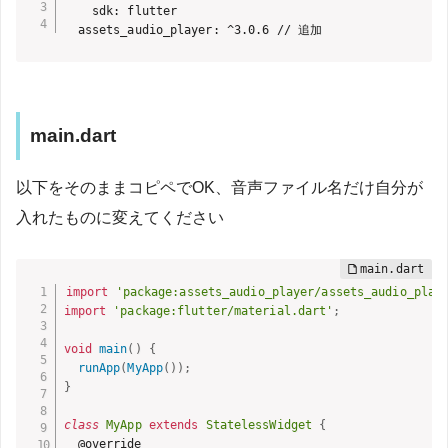
    sdk: flutter

  assets_audio_player: ^3.0.6 // 追加
main.dart
以下をそのままコピペでOK、音声ファイル名だけ自分が
入れたものに変えてください
import
'package:assets_audio_player/assets_audio_play
import
'package:flutter/material.dart'
;
void
main
(
)
{
runApp
(
MyApp
(
)
)
;
}
class
MyApp
extends
StatelessWidget
{
  @override
