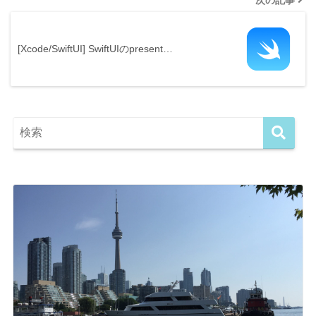
[Xcode/SwiftUI] SwiftUIのpresent…